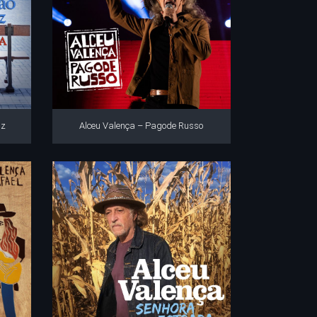
uz
Alceu Valença – Pagode Russo