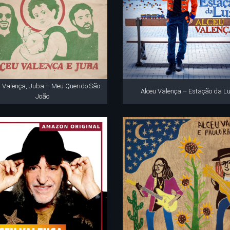
u Valença, Juba – Meu Querido São
Alceu Valença – Estação da L
João