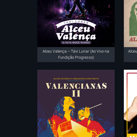
Alceu Valença – Táxi Lunar (Ao Vivo na
Alce
Fundição Progresso)