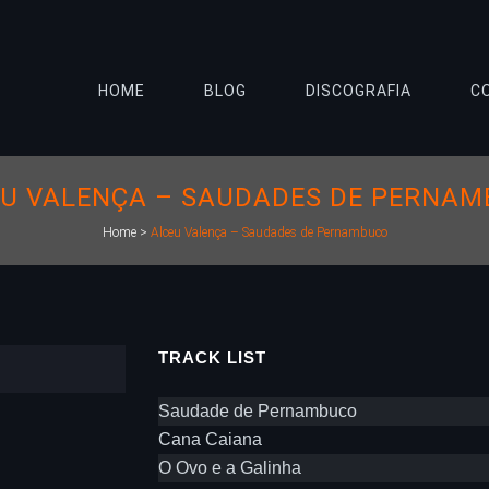
HOME
BLOG
DISCOGRAFIA
C
U VALENÇA – SAUDADES DE PERNA
Home
>
Alceu Valença – Saudades de Pernambuco
TRACK LIST
Saudade de Pernambuco
Cana Caiana
O Ovo e a Galinha