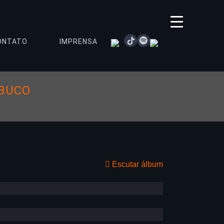
instagram
tiktok
spotify
youtube
ONTATO
IMPRENSA
MBUCO
Escutar álbum