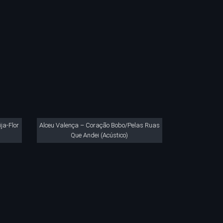
ja-Flor
Alceu Valença – Coração Bobo/Pelas Ruas
Que Andei (Acústico)