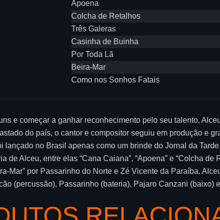
Apoena
Colcha de Retalhos
Três Galeras
Casinha de Buinha
Por Toda Lã
Beira-Mar
Como nos Sonhos Fatais
uns e começar a ganhar reconhecimento pelo seu talento, Alce
fastado do país, o cantor e compositor seguiu em produção e 
oi lançado no Brasil apenas como um brinde do Jornal da Tard
ia de Alceu, entre elas “Cana Caiana”, “Apoena” e “Colcha de Re
ira-Mar” por Passarinho do Norte e Zé Vicente da Paraíba. Alc
cão (percussão), Passarinho (bateria), Pajaro Canzani (baixo) e 
DUTOS RELACION