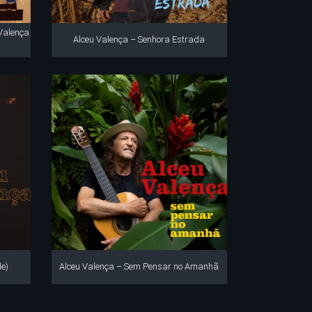
 Valença
Alceu Valença – Senhora Estrada
le)
Alceu Valença – Sem Pensar no Amanhã