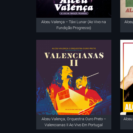
Alceu Valença – Táxi Lunar (Ao Vivo na
Alce
Fundição Progresso)
Alceu Valença, Orquestra Ouro Preto –
Alce
Valencianas II Ao Vivo Em Portugal