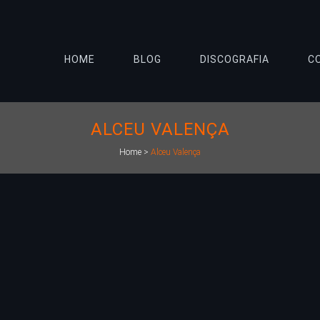
HOME
BLOG
DISCOGRAFIA
C
ALCEU VALENÇA
Home
>
Alceu Valença