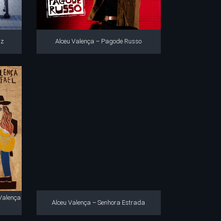
uz
Alceu Valença – Pagode Russo
 Valença
Alceu Valença – Senhora Estrada