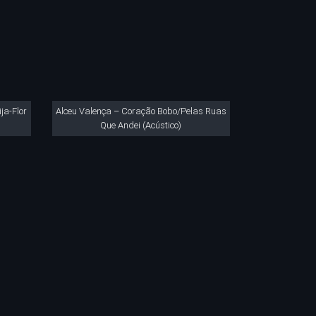
ja-Flor
Alceu Valença – Coração Bobo/Pelas Ruas
Que Andei (Acústico)