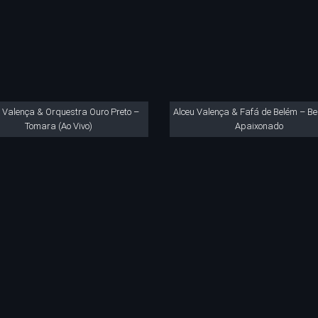
 Valença & Orquestra Ouro Preto –
Alceu Valença & Fafá de Belém – Bei
Tomara (Ao Vivo)
Apaixonado