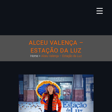
ALCEU VALENÇA –
ESTAÇÃO DA LUZ
Home
>
Alceu Valença – Estação da Luz