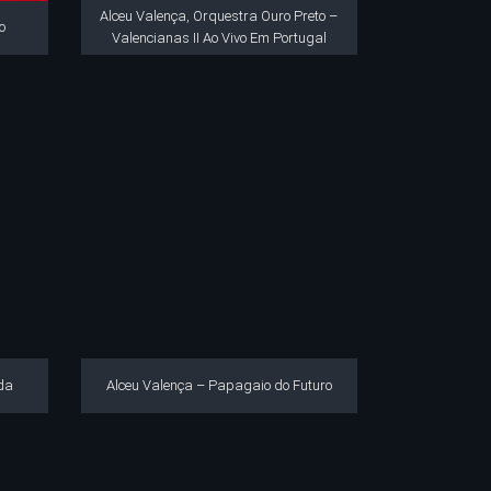
Alceu Valença, Orquestra Ouro Preto –
o
Valencianas II Ao Vivo Em Portugal
da
Alceu Valença – Papagaio do Futuro