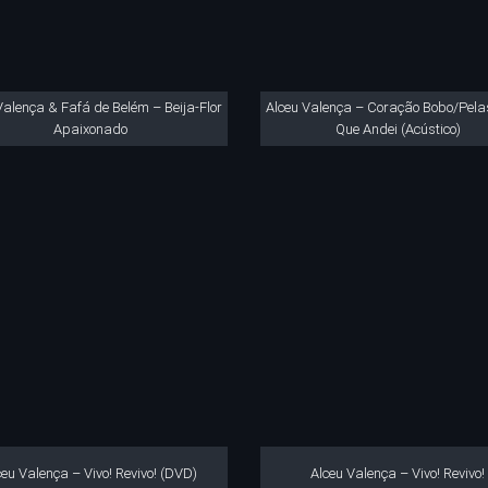
Valença & Fafá de Belém – Beija-Flor
Alceu Valença – Coração Bobo/Pel
Apaixonado
Que Andei (Acústico)
ceu Valença – Vivo! Revivo! (DVD)
Alceu Valença – Vivo! Revivo!