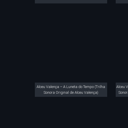
Alceu Valença – A Luneta do Tempo (Trilha
Alceu 
Sonora Original de Alceu Valença)
Sonor