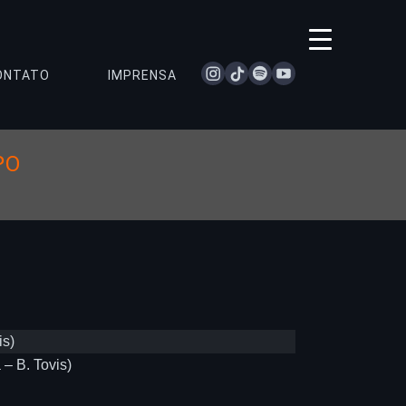
instagram
tiktok
spotify
youtube
ONTATO
IMPRENSA
PO
is)
– B. Tovis)