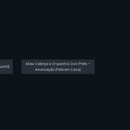
Alceu Valença e Orquestra Ouro Preto –
manhã
Anunciação (Feito em Casa)