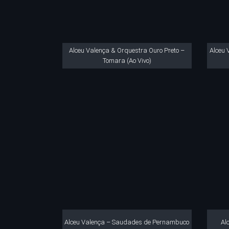
Alceu Valença & Orquestra Ouro Preto –
Alceu 
Tomara (Ao Vivo)
Alceu Valença – Saudades de Pernambuco
Al