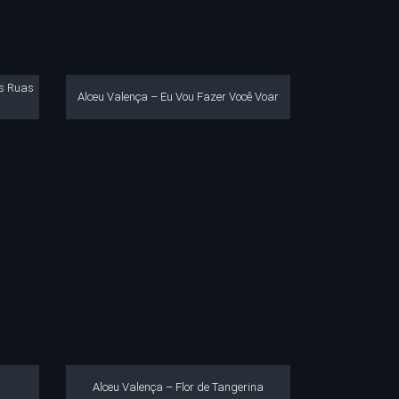
as Ruas
Alceu Valença – Eu Vou Fazer Você Voar
Alceu Valença – Flor de Tangerina