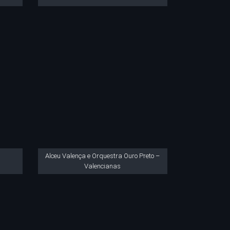
Alceu Valença e Orquestra Ouro Preto –
Valencianas