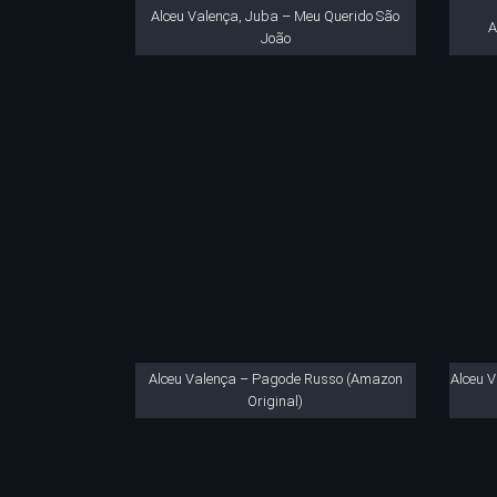
Alceu Valença, Juba – Meu Querido São
A
João
Alceu Valença – Pagode Russo (Amazon
Alceu V
Original)