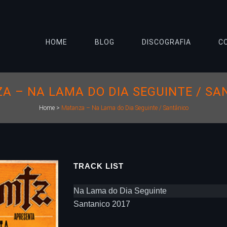
HOME
BLOG
DISCOGRAFIA
C
A – NA LAMA DO DIA SEGUINTE / SA
Home
>
Matanza – Na Lama do Dia Seguinte / Santânico
TRACK LIST
Na Lama do Dia Seguinte
Santanico 2017