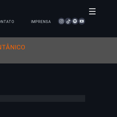
instagram
tiktok
spotify
youtube
ONTATO
IMPRENSA
NTÂNICO