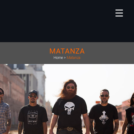
MATANZA
Home
>
Matanza
https://www.deckdisc.com.br/wp-
content/uploads/2021/08/mtz_nhrz.jpg