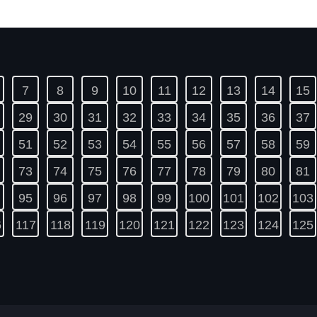
7
8
9
10
11
12
13
14
15
29
30
31
32
33
34
35
36
37
51
52
53
54
55
56
57
58
59
73
74
75
76
77
78
79
80
81
95
96
97
98
99
100
101
102
103
6
117
118
119
120
121
122
123
124
125