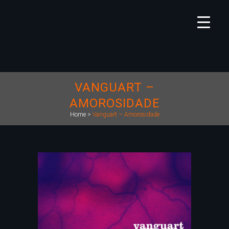
VANGUART –
AMOROSIDADE
Home
>
Vanguart – Amorosidade