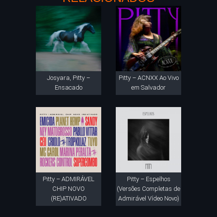
Josyara, Pitty –
Pitty – ACNXX Ao Vivo
Ensacado
em Salvador
Pitty – ADMIRÁVEL
Pitty – Espelhos
CHIP NOVO
(Versões Completas de
(RE)ATIVADO
Admirável Vídeo Novo)