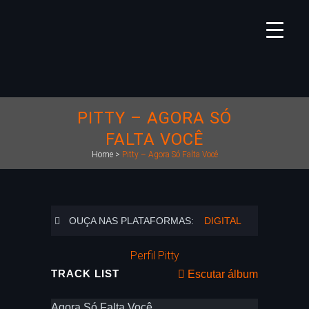
PITTY – AGORA SÓ
FALTA VOCÊ
Home
>
Pitty – Agora Só Falta Você
OUÇA NAS PLATAFORMAS:
DIGITAL
Perfil Pitty
TRACK LIST
Escutar álbum
Agora Só Falta Você