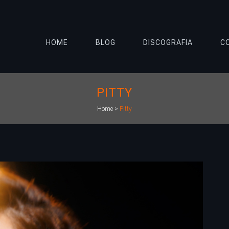
HOME
BLOG
DISCOGRAFIA
C
PITTY
Home
>
Pitty