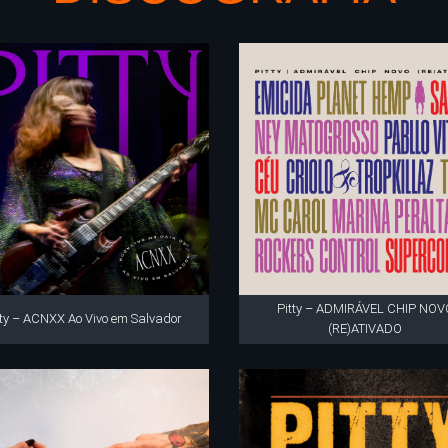
Pitty – ADMIRÁVEL CHIP NOV
tty – ACNXX Ao Vivo em Salvador
(RE)ATIVADO