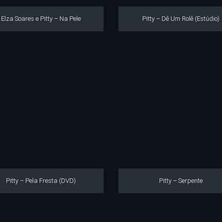
Elza Soares e Pitty – Na Pele
Pitty – Dê Um Rolê (Estúdio)
Pitty – Pela Fresta (DVD)
Pitty – Serpente