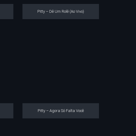
Pitty – Dê Um Rolê (Ao Vivo)
Pitty – Agora Só Falta Você