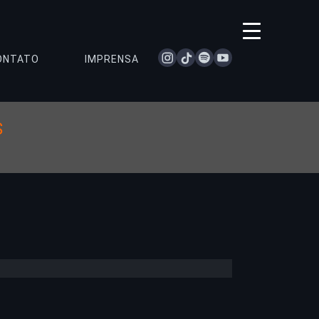
instagram
tiktok
spotify
youtube
ONTATO
IMPRENSA
S