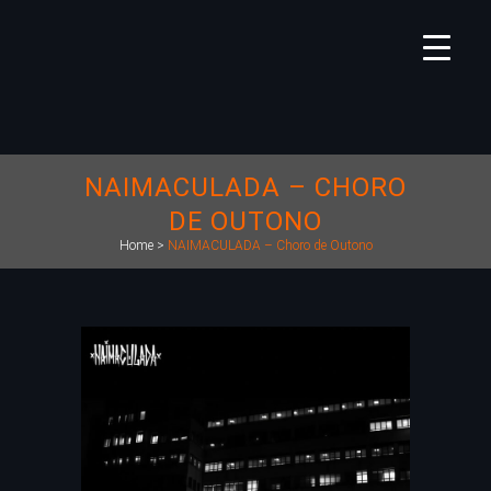
NAIMACULADA – CHORO
DE OUTONO
Home
>
NAIMACULADA – Choro de Outono