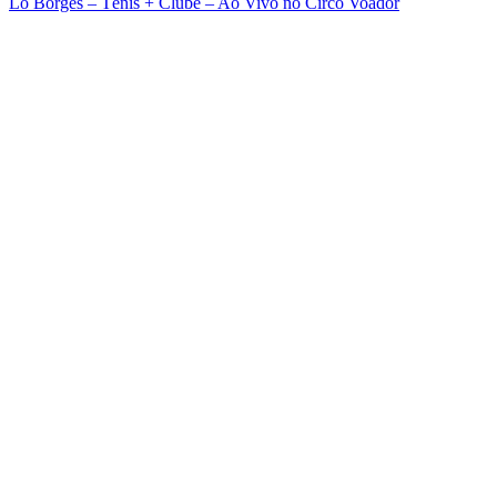
Lô Borges – Tênis + Clube – Ao Vivo no Circo Voador