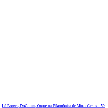
Lô Borges, DoContra, Orquestra Filarmônica de Minas Gerais – 50