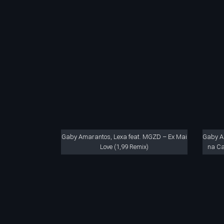
Gaby Amarantos, Lexa feat. MGZD – Ex Mai
Gaby A
Love (1,99 Remix)
na Ca