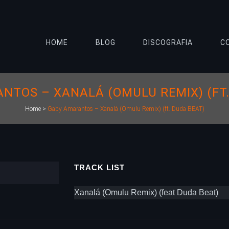
HOME
BLOG
DISCOGRAFIA
C
NTOS – XANALÁ (OMULU REMIX) (FT.
Home
>
Gaby Amarantos – Xanalá (Omulu Remix) (ft. Duda BEAT)
TRACK LIST
Xanalá (Omulu Remix) (feat Duda Beat)