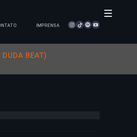
instagram
tiktok
spotify
youtube
ONTATO
IMPRENSA
 DUDA BEAT)