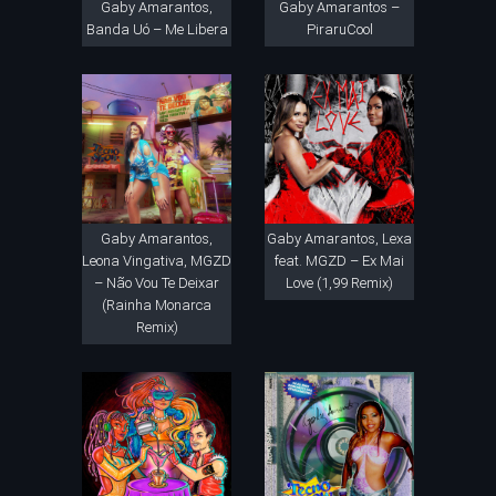
Gaby Amarantos,
Gaby Amarantos –
Banda Uó – Me Libera
PiraruCool
Gaby Amarantos,
Gaby Amarantos, Lexa
Leona Vingativa, MGZD
feat. MGZD – Ex Mai
– Não Vou Te Deixar
Love (1,99 Remix)
(Rainha Monarca
Remix)