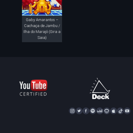
Gaby Amarantos –
Cachaça de Jambu /
Ilha do Marajó (Gira a
Saia)
I
T
F
S
D
N
A
T
Y
N
W
A
P
E
A
P
I
S
I
C
O
E
P
P
K
U
T
T
E
T
Z
S
L
T
T