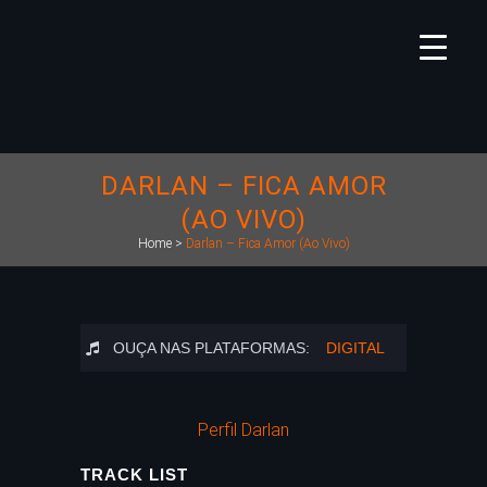
DARLAN – FICA AMOR
(AO VIVO)
Home
>
Darlan – Fica Amor (Ao Vivo)
OUÇA NAS PLATAFORMAS:
DIGITAL
Perfil Darlan
TRACK LIST