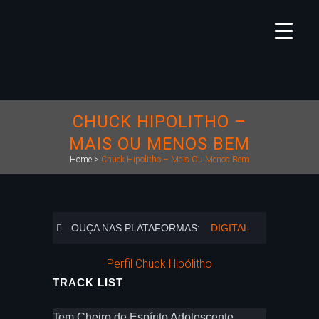
CHUCK HIPOLITHO –
MAIS OU MENOS BEM
Home
>
Chuck Hipolitho – Mais Ou Menos Bem
OUÇA NAS PLATAFORMAS:
DIGITAL
Perfil Chuck Hipólitho
TRACK LIST
Tem Cheiro de Espírito Adolescente