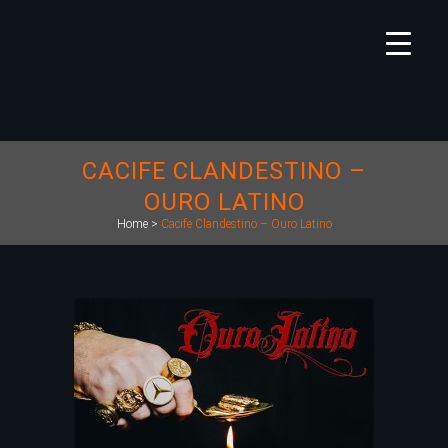
CACIFE CLANDESTINO –
OURO LATINO
Home
>
Cacife Clandestino – Ouro Latino