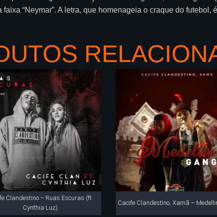
 a faixa “Neymar”. A letra, que homenageia o craque do futebo
DUTOS RELACION
fe Clandestino – Ruas Escuras (ft.
Cacife Clandestino, Xamã – Medell
Cynthia Luz)