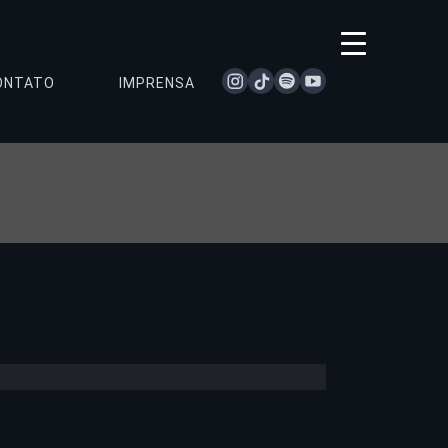
instagram
tiktok
spotify
youtube
ONTATO
IMPRENSA