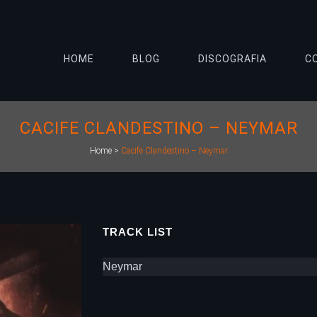
HOME
BLOG
DISCOGRAFIA
C
CACIFE CLANDESTINO – NEYMAR
Home
>
Cacife Clandestino – Neymar
TRACK LIST
Neymar