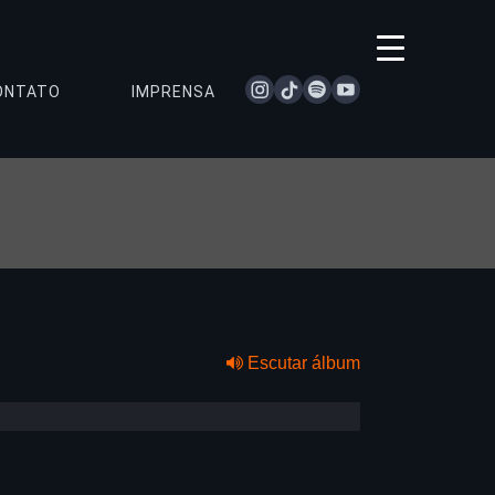
instagram
tiktok
spotify
youtube
ONTATO
IMPRENSA
Escutar álbum