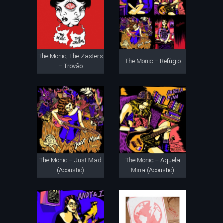
The Monic, The Zasters
The Mönic – Refúgio
– Trovão
The Mönic – Just Mad
The Mönic – Aquela
(Acoustic)
Mina (Acoustic)