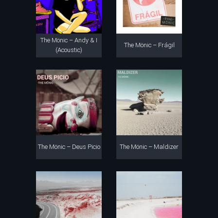
The Mönic – Andy & I
The Mönic – Frágil
(Acoustic)
The Mönic – Deus Picio
The Mönic – Maldizer