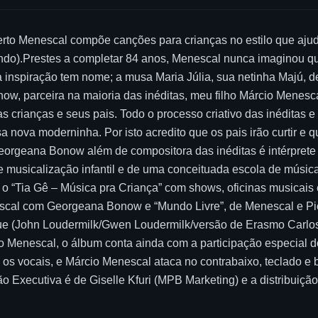
rto Menescal compõe canções para crianças no estilo que ajud
ndo).Prestes a completar 84 anos, Menescal nunca imaginou que
 inspiração tem nome; a musa Maria Júlia, sua netinha Majú, de
ow, parceira na maioria das inéditas, meu filho Márcio Menes
 crianças e seus pais. Todo o processo criativo das inéditas 
ova moderninha. Por isto acredito que os pais irão curtir e q
geana Bonow além de compositora das inéditas é intérprete do
e musicalização infantil e de uma conceituada escola de músi
u o “Tia Gê – Música pra Criança” com shows, oficinas musicais 
escal com Georgeana Bonow e “Mundo Livre”, de Menescal e Pi
e (John Loudermilk/Gwen Loudermilk/versão de Erasmo Carlos)
o Menescal, o álbum conta ainda com a participação especial do
 os vocais, e Márcio Menescal ataca no contrabaixo, teclado e ba
 Executiva é de Giselle Kfuri (MPB Marketing) e a distribuiçã