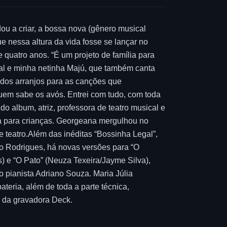
ou a criar, a bossa nova (gênero musical
 nessa altura da vida fosse se lançar no
 quatro anos. “É um projeto de família para
cal e minha netinha Majú, que também canta
e dos arranjos para as canções que
uem sabe os avós. Entrei com tudo, com toda
 album, atriz, professora de teatro musical e
ca para crianças. Georgeana mergulhou no
e teatro.Além das inéditas “Bossinha Legal”,
o Rodrigues, há novas versões para “O
 e “O Pato” (Neuza Texeira/Jayme Silva),
 pianista Adriano Souza. Maria Júlia
teria, além de toda a parte técnica,
o da gravadora Deck.