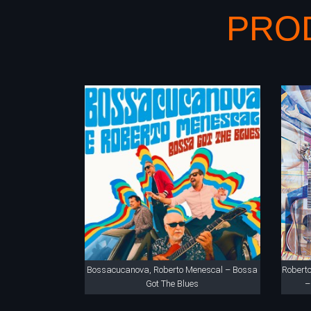
PRO
Bossacucanova, Roberto Menescal – Bossa
Roberto
Got The Blues
–