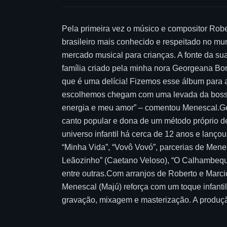
Pela primeira vez o músico e compositor Robe
brasileiro mais conhecido e respeitado no mu
mercado musical para crianças. A fonte da sua
família criado pela minha nora Georgeana Bon
que é uma delícia! Fizemos esse álbum para as
escolhemos chegam com uma levada da bossa n
energia e meu amor” – comentou Menescal.Geor
canto popular e dona de um método próprio d
universo infantil há cerca de 12 anos e lanço
“Minha Vida”, “Vovô Vovó”, parcerias de Men
Leãozinho” (Caetano Veloso), “O Calhambequ
entre outras.Com arranjos de Roberto e Marci
Menescal (Majú) reforça com um toque infantil
gravação, mixagem e masterização. A produção