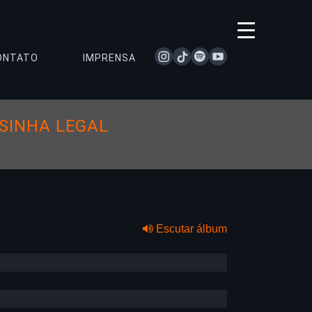
instagram
tiktok
spotify
youtube
ONTATO
IMPRENSA
SINHA LEGAL
Escutar álbum