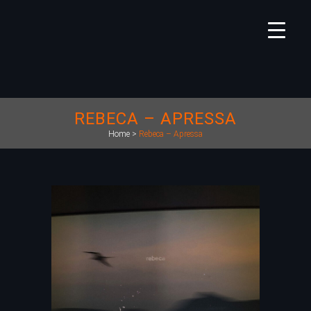
REBECA – APRESSA
Home
>
Rebeca – Apressa