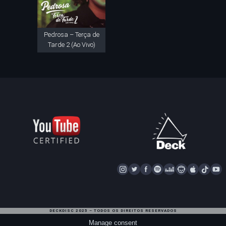
Pedrosa – Terça de
Tarde 2 (Ao Vivo)
I
T
F
S
D
N
A
T
Y
N
W
A
P
E
A
P
I
S
I
C
O
E
P
P
K
U
T
T
E
T
Z
S
L
T
T
DECKDISC 2025 – TODOS OS DIREITOS RESERVADOS
A
T
I
E
T
E
O
U
Manage consent