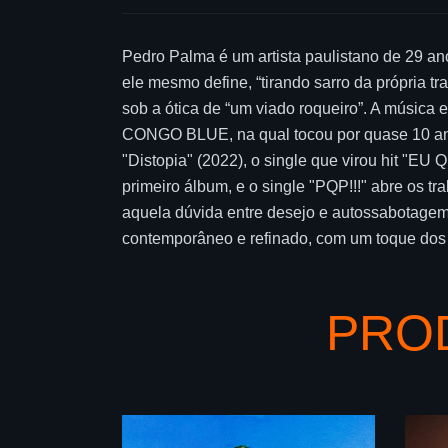
Pedro Palma é um artista paulistano de 29 an
ele mesmo define, “tirando sarro da própria tr
sob a ótica de “um viado roqueiro”. A música e
CONGO BLUE, na qual tocou por quase 10 anos
"Distopia" (2022), o single que virou hit "E
primeiro álbum, e o single "PQP!!!" abre os t
aquela dúvida entre desejo e autossabotagem 
contemporâneo e refinado, com um toque dos a
PRO