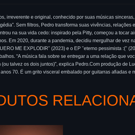
os, irreverente e original, conhecido por suas músicas sincer
agédia”. Sem filtros, Pedro transforma suas vivências, relações e
ntrou na sua vida cedo: inspirado pela Pitty, começou a tocar a
. Em 2020, durante a pandemia, decidiu mergulhar de vez na 
U QUERO ME EXPLODIR" (2023) e o EP "eterno pessimista :(" (20
rabalhos. “A música fala sobre se entregar a uma relação que voc
(ou talvez os dois juntos)”, explica Pedro.Com produção de Luc
nos 70. É um grito visceral embalado por guitarras afiadas e m
DUTOS RELACION