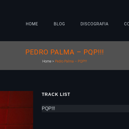
HOME
BLOG
DISCOGRAFIA
C
PEDRO PALMA – PQP!!!
Home
>
Pedro Palma – PQP!!!
TRACK LIST
PQP!!!