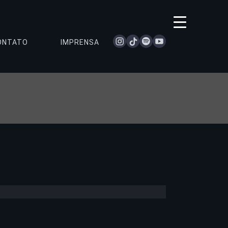
instagram
tiktok
spotify
youtube
ONTATO
IMPRENSA