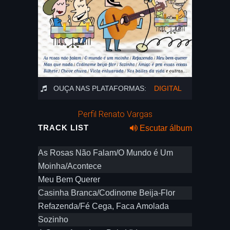
OUÇA NAS PLATAFORMAS:
DIGITAL
Perfil Renato Vargas
TRACK LIST
Escutar álbum
As Rosas Não Falam/O Mundo é Um
Moinha/Acontece
Meu Bem Querer
Casinha Branca/Codinome Beija-Flor
Refazenda/Fé Cega, Faca Amolada
Sozinho