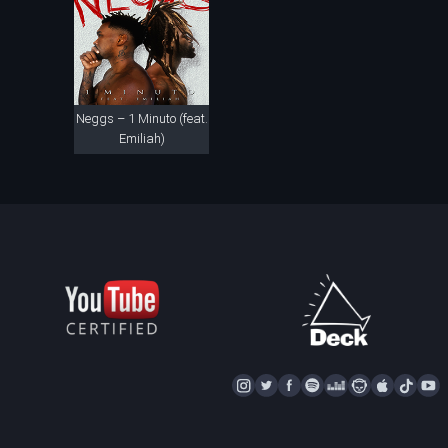
Neggs – 1 Minuto (feat.
Emiliah)
I
T
F
S
D
N
A
T
Y
N
W
A
P
E
A
P
I
S
I
C
O
E
P
P
K
U