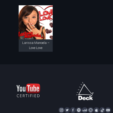
Larissa Manoela –
Love Love
I
T
F
S
D
N
A
T
Y