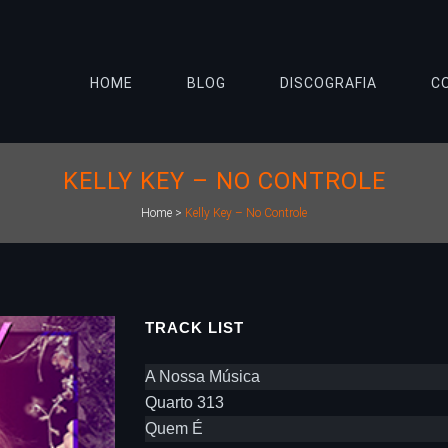
HOME
BLOG
DISCOGRAFIA
C
KELLY KEY – NO CONTROLE
Home
>
Kelly Key – No Controle
TRACK LIST
A Nossa Música
Quarto 313
Quem É