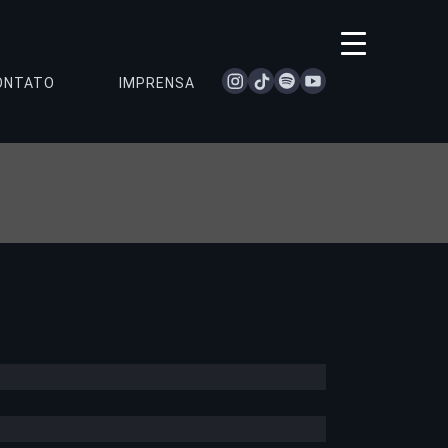
instagram
tiktok
spotify
youtube
ONTATO
IMPRENSA