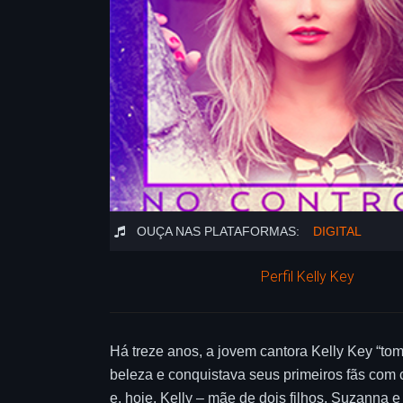
OUÇA NAS PLATAFORMAS:
DIGITAL
Perfil Kelly Key
Há treze anos, a jovem cantora Kelly Key “to
beleza e conquistava seus primeiros fãs com
e, hoje, Kelly – mãe de dois filhos, Suzanna 