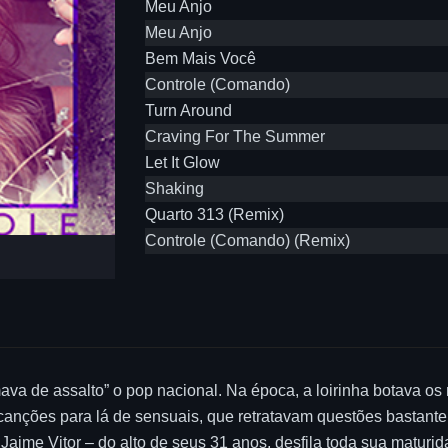
Meu Anjo
Meu Anjo
Bem Mais Você
Controle (Comando)
Turn Around
Craving For The Summer
Let It Glow
Shaking
Quarto 313 (Remix)
Controle (Comando) (Remix)
mava de assalto” o pop nacional. Na época, a loirinha botava 
 canções para lá de sensuais, que retratavam questões bastant
e Jaime Vitor – do alto de seus 31 anos, desfila toda sua matur