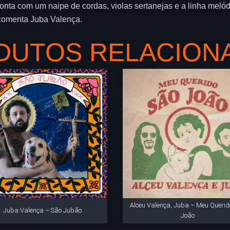
nta com um naipe de cordas, violas sertanejas e a linha melódi
 comenta Juba Valença.
DUTOS RELACION
Alceu Valença, Juba – Meu Querid
Juba Valença – São Jubão
João