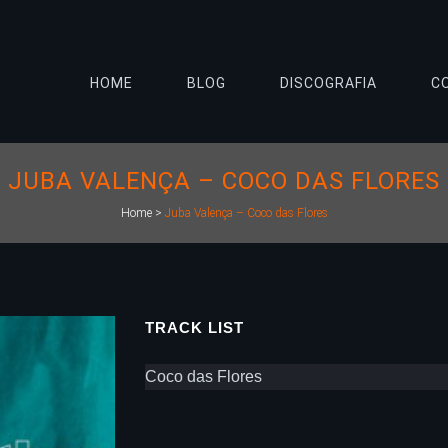
HOME
BLOG
DISCOGRAFIA
C
JUBA VALENÇA – COCO DAS FLORES
Home
>
Juba Valença – Coco das Flores
TRACK LIST
Coco das Flores