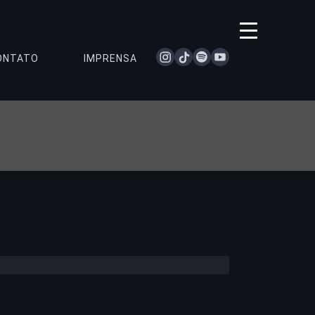
instagram
tiktok
spotify
youtube
ONTATO
IMPRENSA