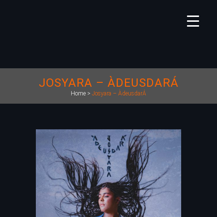
JOSYARA – ÀDEUSDARÁ
Home
>
Josyara – ÀdeusdarÁ