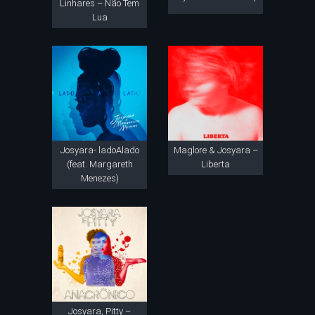
Linhares – Não Tem
Lua
Josyara- ladoAlado
Maglore & Josyara –
(feat. Margareth
Liberta
Menezes)
Josyara, Pitty –