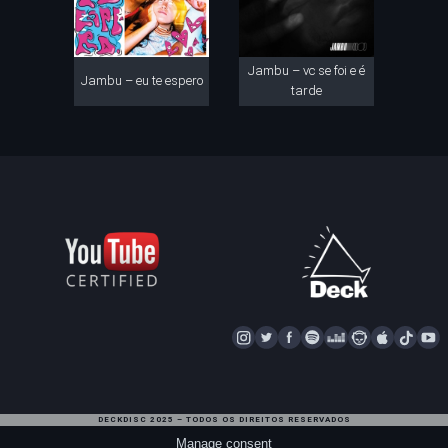
Jambu – vc se foi e é
Jambu – eu te espero
tarde
I
T
F
S
D
N
A
T
Y
N
W
A
P
E
A
P
I
S
I
C
O
E
P
P
K
U
T
T
E
T
Z
S
L
T
T
DECKDISC 2025 – TODOS OS DIREITOS RESERVADOS
A
T
I
E
T
E
O
U
Manage consent