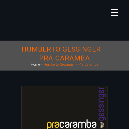
HUMBERTO GESSINGER –
PRA CARAMBA
Home
>
Humberto Gessinger – Pra Caramba