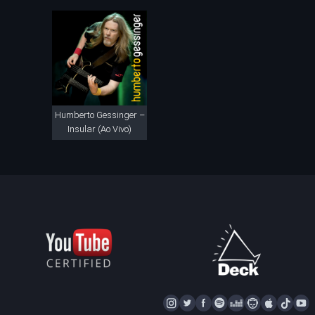
Humberto Gessinger –
Insular (Ao Vivo)
I
T
F
S
D
N
A
T
Y
N
W
A
P
E
A
P
I