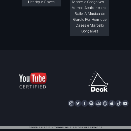
Henrique Cazes
Marcello Gonçalves –
Vamos Acabar com o
Baile: A Música de
Garoto Por Henrique
Cazes e Marcello
Gonçalves
I
T
F
S
D
N
A
T
Y
N
W
A
P
E
A
P
I
S
I
C
O
E
P
P
K
U
T
T
E
T
Z
S
L
T
T
DECKDISC 2025 – TODOS OS DIREITOS RESERVADOS
A
T
I
E
T
E
O
U