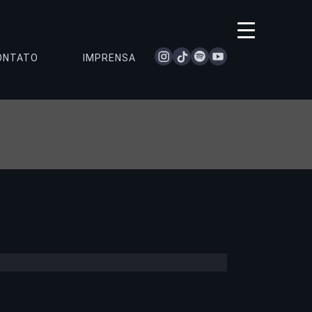
instagram
tiktok
spotify
youtube
ONTATO
IMPRENSA