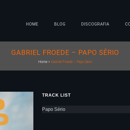
HOME
BLOG
DISCOGRAFIA
C
GABRIEL FROEDE – PAPO SÉRIO
Home
>
Gabriel Froede – Papo Sério
TRACK LIST
Papo Sério