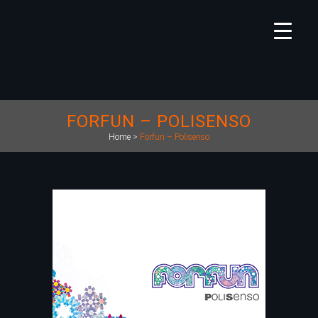
FORFUN – POLISENSO
Home
>
Forfun – Polisenso