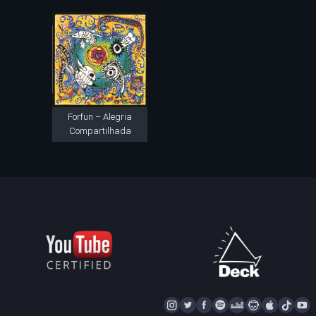
Forfun – Alegria
Compartilhada
I
T
F
S
D
N
A
T
Y