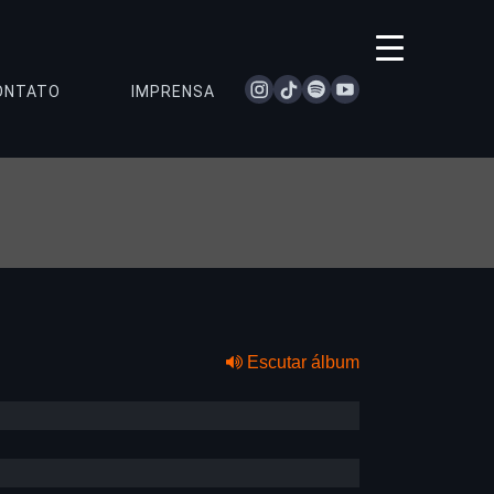
instagram
tiktok
spotify
youtube
ONTATO
IMPRENSA
Escutar álbum