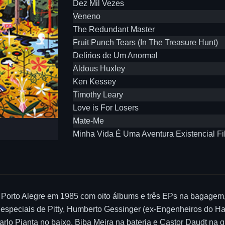
Dez Mil Vezes
Veneno
The Redundant Master
Fruit Punch Tears (In The Treasure Hunt)
Delírios de Um Anormal
Aldous Huxley
Ken Kessey
Timothy Leary
Love is For Losers
Mate-Me
Minha Vida É Uma Aventura Existencial F
m Porto Alegre em 1985 com oito álbums e três EPs na bagagem,
 especiais de Pitty, Humberto Gessinger (ex-Engenheiros do H
o Pianta no baixo, Biba Meira na bateria e Castor Daudt na gui