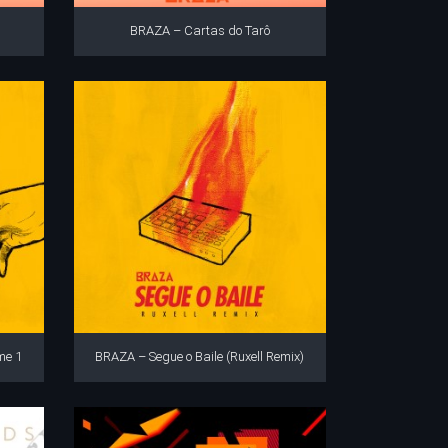
BRAZA – Cartas do Tarô
me 1
BRAZA – Segue o Baile (Ruxell Remix)