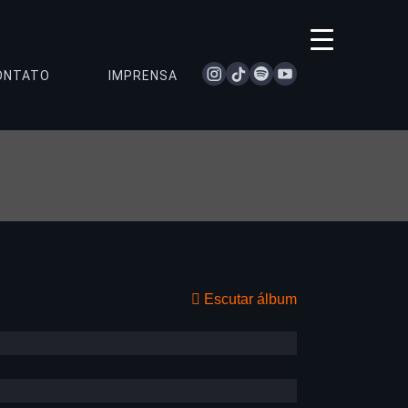
instagram
tiktok
spotify
youtube
ONTATO
IMPRENSA
Escutar álbum