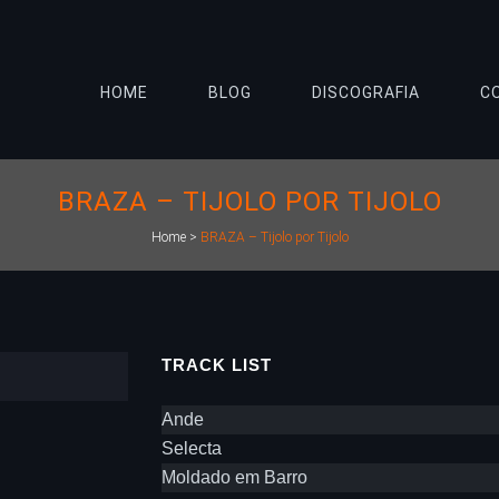
HOME
BLOG
DISCOGRAFIA
C
BRAZA – TIJOLO POR TIJOLO
Home
>
BRAZA – Tijolo por Tijolo
TRACK LIST
Ande
Selecta
Moldado em Barro