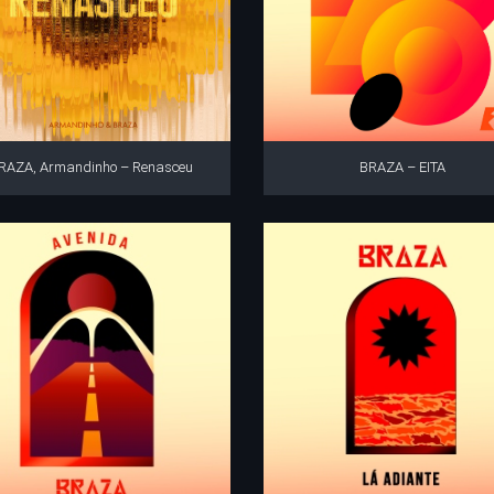
RAZA, Armandinho – Renasceu
BRAZA – EITA