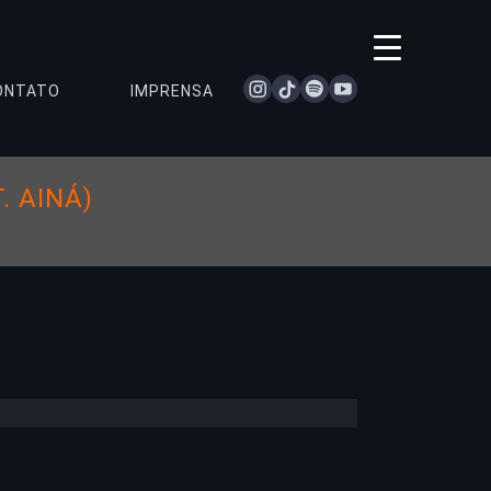
instagram
tiktok
spotify
youtube
ONTATO
IMPRENSA
. AINÁ)