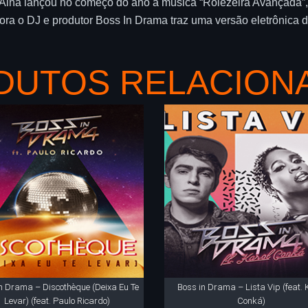
Ainá lançou no começo do ano a música “Rolezeira Avançada”
ra o DJ e produtor Boss In Drama traz uma versão eletrônica d
DUTOS RELACION
n Drama – Discothèque (Deixa Eu Te
Boss in Drama – Lista Vip (feat. 
Levar) (feat. Paulo Ricardo)
Conká)