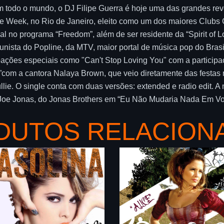
 todo o mundo, o DJ Filipe Guerra é hoje uma das grandes re
e Week, no Rio de Janeiro, eleito como um dos maiores Clubs G
l no programa “Freedom”, além de ser residente da “Spirit of Lo
nista do Popline, da MTV, maior portal de música pop do Bras
pações especiais como "Can't Stop Loving You" com a participa
”com a cantora Nalaya Brown, que veio diretamente das festas 
llie. O single conta com duas versões: extended e radio edit. A
om Joe Jonas, do Jonas Brothers em “Eu Não Mudaria Nada Em Vo
DUTOS RELACION