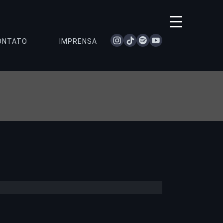
instagram
tiktok
spotify
youtube
ONTATO
IMPRENSA