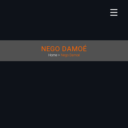
NEGO DAMOÉ
Home
>
Nego Damoé