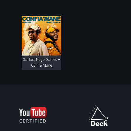
Darlan, Nego Damoé –
Confia Mané