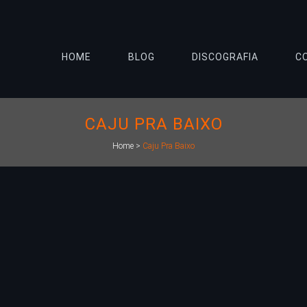
HOME
BLOG
DISCOGRAFIA
C
CAJU PRA BAIXO
Home
>
Caju Pra Baixo