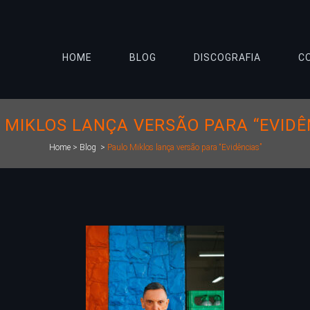
HOME
BLOG
DISCOGRAFIA
C
 MIKLOS LANÇA VERSÃO PARA “EVIDÊ
Home
>
Blog
>
Paulo Miklos lança versão para “Evidências”