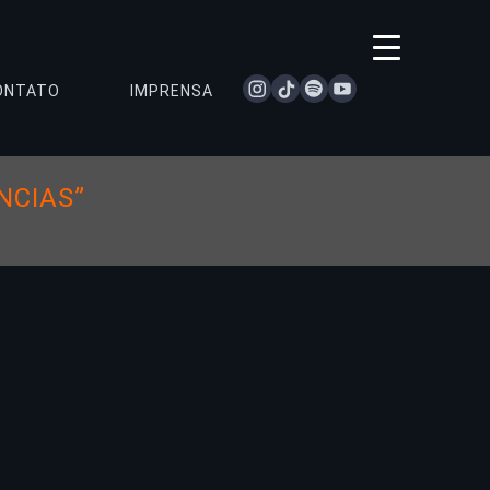
instagram
tiktok
spotify
youtube
ONTATO
IMPRENSA
NCIAS”