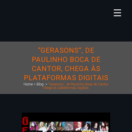
“GERASONS”, DE
PAULINHO BOCA DE
CANTOR, CHEGA ÀS
PLATAFORMAS DIGITAIS
Home
>
Blog
>
“Gerasons”, de Paulinho Boca de Cantor,
chega às plataformas digitais