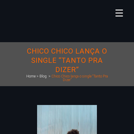
CHICO CHICO LANÇA O
SINGLE “TANTO PRA
DIZER”
Home
>
Blog
>
Chico Chico lança o single “Tanto Pra
Dizer”