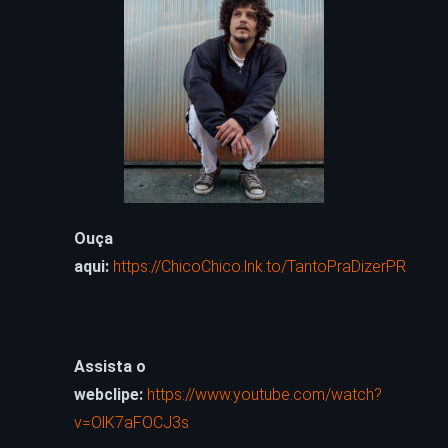
Ouça
aqui:
https://ChicoChico.lnk.to/TantoPraDizerPR
Assista o
webclipe:
https://www.youtube.com/watch?
v=OlK7aFOCJ3s