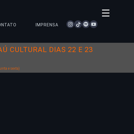
instagram
tiktok
spotify
youtube
ONTATO
IMPRENSA
 CULTURAL DIAS 22 E 23
inta e sexta)