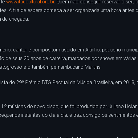
ite
www.itaucultural.org.br
. Quem não conseguir reservar o seu, 
ntes. A fila de espera começa a ser organizada uma hora antes
m de chegada.
mério, cantor e compositor nascido em Altinho, pequeno municí
de seus 20 anos de carreira, marcados por shows em várias c
Matogrosso e o também pernambucano Martins.
ista do 29º Prêmio BTG Pactual da Música Brasileira, em 2018
s 12 músicas do novo disco, que foi produzido por Juliano Holand
pequenos instantes do dia a dia, e traz consigo os sentimentos