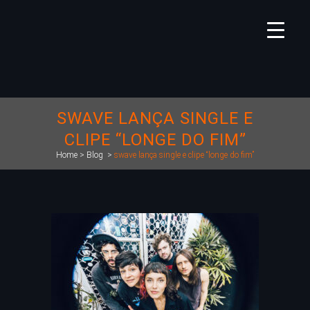
SWAVE LANÇA SINGLE E
CLIPE “LONGE DO FIM”
Home
>
Blog
>
swave lança single e clipe “longe do fim”