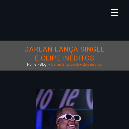
DARLAN LANÇA SINGLE
E CLIPE INÉDITOS
Home
>
Blog
>
Darlan lança single e clipe inéditos