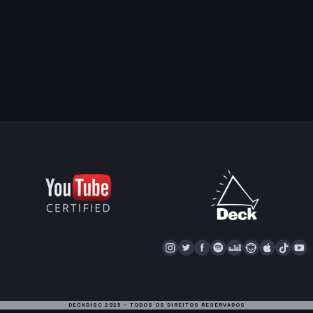
I
T
F
S
D
N
A
T
Y
N
W
A
P
E
A
P
I
S
I
C
O
E
P
P
K
U
T
T
E
T
Z
S
L
T
T
DECKDISC 2025 – TODOS OS DIREITOS RESERVADOS