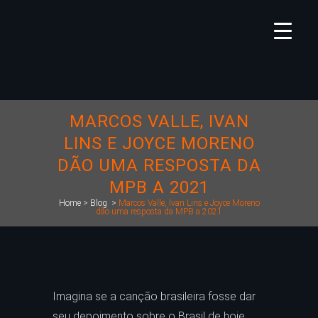
MARCOS VALLE, IVAN
LINS E JOYCE MORENO
DÃO UMA RESPOSTA DA
MPB A 2021
Home
>
Blog
>
Marcos Valle, Ivan Lins e Joyce Moreno
dão uma resposta da MPB a 2021
Imagina se a canção brasileira fosse dar
seu depoimento sobre o Brasil de hoje,