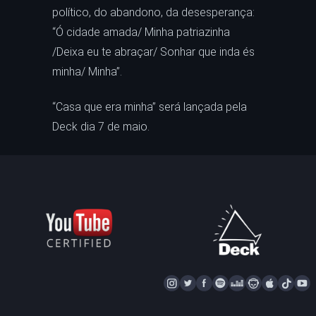
político, do abandono, da desesperança:
“Ó cidade amada/ Minha patriazinha
/Deixa eu te abraçar/ Sonhar que inda és
minha/ Minha”.
“Casa que era minha” será lançada pela
Deck dia 7 de maio.
I
T
F
S
D
N
A
T
Y
N
W
A
P
E
A
P
I
S
I
C
O
E
P
P
K
U